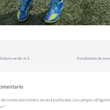
El JK defendió un símbolo verde: el árbol del redondel se convierte en patrimonio cultural
comentario
 de correo electrónico no será publicada.
Los campos obligator
on
*