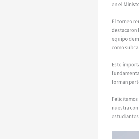
en el Minist
El torneo re
destacaron l
equipo demo
como subcam
Este importa
fundamental
forman part
Felicitamos 
nuestra com
estudiantes 