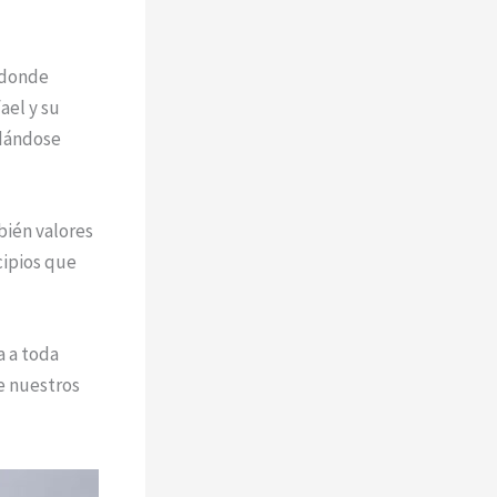
 donde
ael y su
idándose
bién valores
cipios que
a a toda
e nuestros