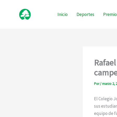
Ir
al
Inicio
Deportes
Premio
contenido
Rafael
campe
Por
/
marzo 2, 
El Colegio 
sus estudian
equipo de f