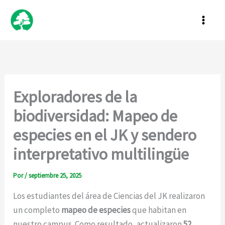
Ir
al
contenido
Exploradores de la
biodiversidad: Mapeo de
especies en el JK y sendero
interpretativo multilingüe
Por
/
septiembre 25, 2025
Los estudiantes del área de Ciencias del JK realizaron
un completo
mapeo de especies
que habitan en
nuestro campus. Como resultado, actualizaron
52