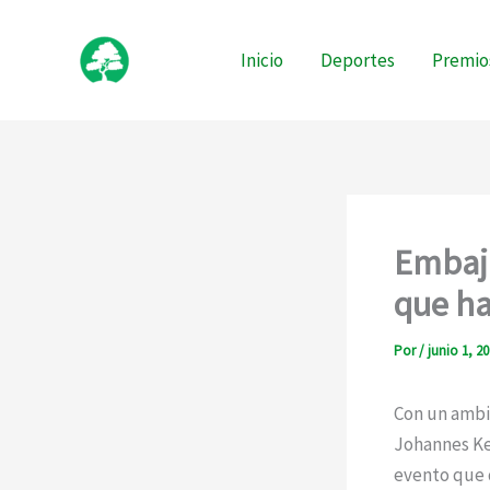
Ir
al
Inicio
Deportes
Premio
contenido
Embaja
que ha
Por
/
junio 1, 2
Con un ambie
Johannes Kep
evento que 