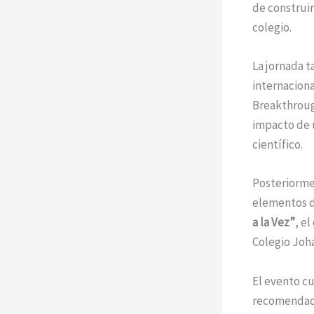
de construir
colegio.
La jornada t
internaciona
Breakthrough
impacto de u
científico.
Posteriorme
elementos d
a la Vez”
, e
Colegio Joh
El evento cu
recomendado 