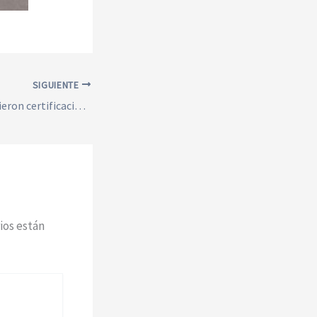
SIGUIENTE
Estudiantes JK rindieron certificaciones Cambridge y avanzan en su camino hacia el dominio del inglés
ios están