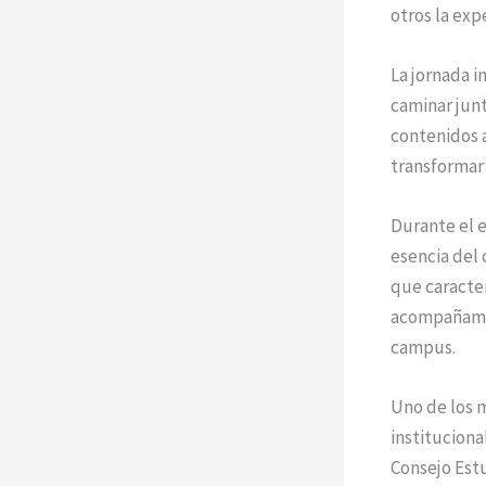
otros la exp
La jornada i
caminar junt
contenidos 
transformar
Durante el e
esencia del 
que caracter
acompañamien
campus.
Uno de los m
instituciona
Consejo Estu