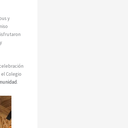
pus y
miso
isfrutaron
y
celebración
 el Colegio
omunidad
.