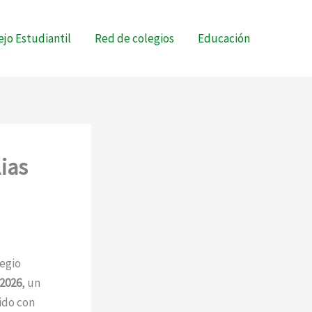
jo Estudiantil
Red de colegios
Educación
ias
legio
2026
, un
ido con