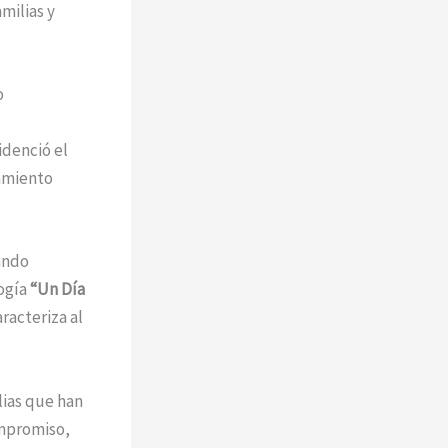
milias y
o
idenció el
samiento
ando
ogía
“Un Día
racteriza al
lias que han
ompromiso,