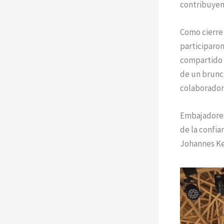
contribuyen
Como cierre 
participaro
compartido c
de un brunch
colaborador
Embajadores
de la confia
Johannes Kep