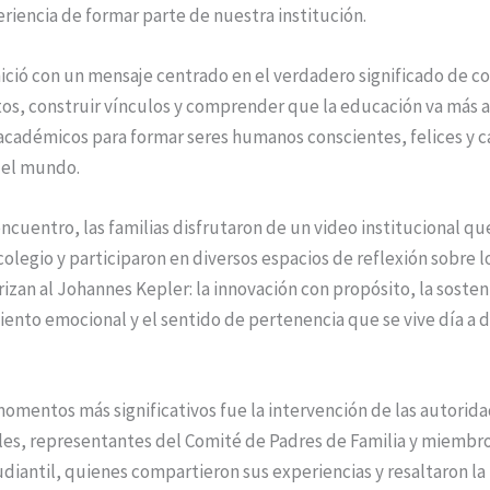
eriencia de formar parte de nuestra institución.
nició con un mensaje centrado en el verdadero significado de 
os, construir vínculos y comprender que la educación va más al
académicos para formar seres humanos conscientes, felices y 
 el mundo.
ncuentro, las familias disfrutaron de un video institucional que
colegio y participaron en diversos espacios de reflexión sobre l
izan al Johannes Kepler: la innovación con propósito, la sosteni
to emocional y el sentido de pertenencia que se vive día a dí
omentos más significativos fue la intervención de las autorid
les, representantes del Comité de Padres de Familia y miembro
diantil, quienes compartieron sus experiencias y resaltaron la