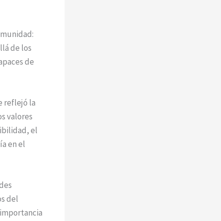
comunidad:
lá de los
capaces de
 reflejó la
os valores
bilidad, el
a en el
ades
s del
 importancia