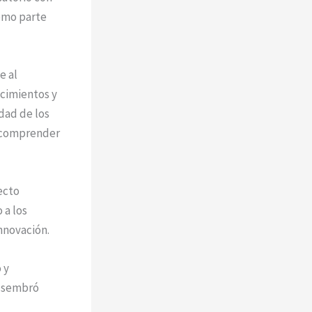
como parte
e al
ocimientos y
dad de los
r comprender
ecto
 a los
innovación.
 y
e sembró