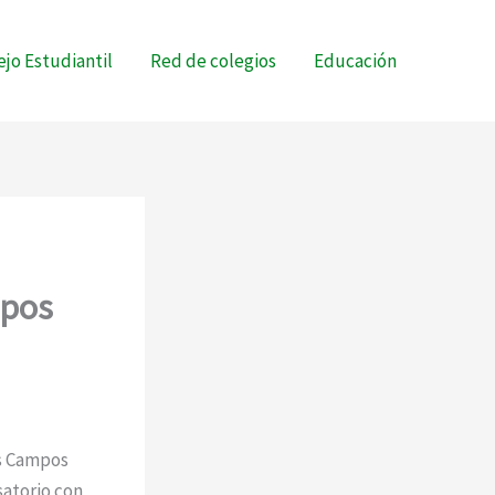
jo Estudiantil
Red de colegios
Educación
mpos
as Campos
satorio con