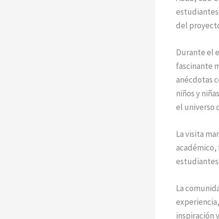
estudiantes 
del proyecto
Durante el e
fascinante m
anécdotas co
niños y niñ
el universo 
La visita ma
académico, f
estudiantes 
La comunida
experiencia,
inspiración 