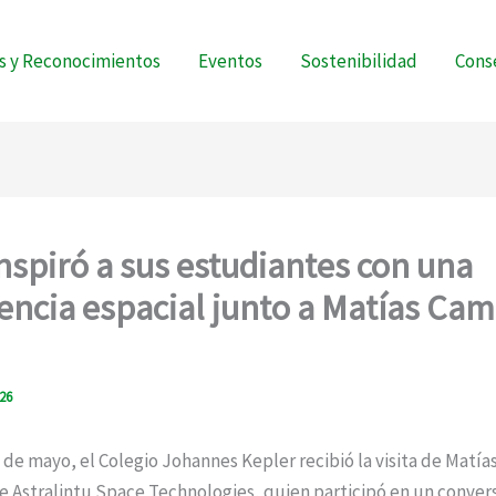
s y Reconocimientos
Eventos
Sostenibilidad
Conse
inspiró a sus estudiantes con una
encia espacial junto a Matías Ca
026
 de mayo, el Colegio Johannes Kepler recibió la visita de Matí
 Astralintu Space Technologies, quien participó en un conver