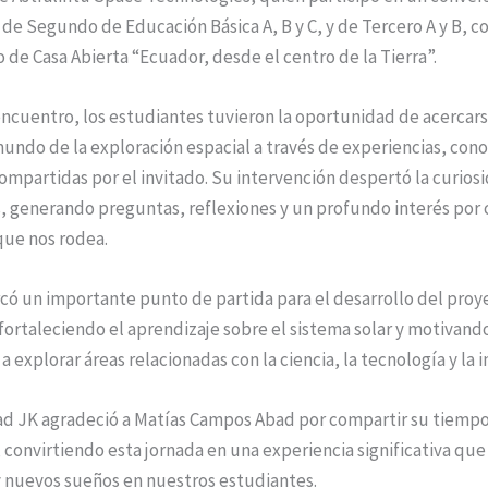
de Segundo de Educación Básica A, B y C, y de Tercero A y B, 
 de Casa Abierta “Ecuador, desde el centro de la Tierra”.
ncuentro, los estudiantes tuvieron la oportunidad de acercars
undo de la exploración espacial a través de experiencias, con
mpartidas por el invitado. Su intervención despertó la curiosi
as, generando preguntas, reflexiones y un profundo interés po
que nos rodea.
rcó un importante punto de partida para el desarrollo del proy
ortaleciendo el aprendizaje sobre el sistema solar y motivando
a explorar áreas relacionadas con la ciencia, la tecnología y la 
d JK agradeció a Matías Campos Abad por compartir su tiempo
 convirtiendo esta jornada en una experiencia significativa qu
y nuevos sueños en nuestros estudiantes.