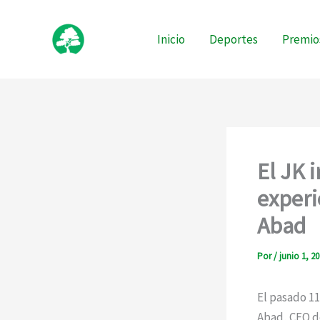
Ir
al
Inicio
Deportes
Premio
contenido
El JK 
experi
Abad
Por
/
junio 1, 2
El pasado 11
Abad, CEO de