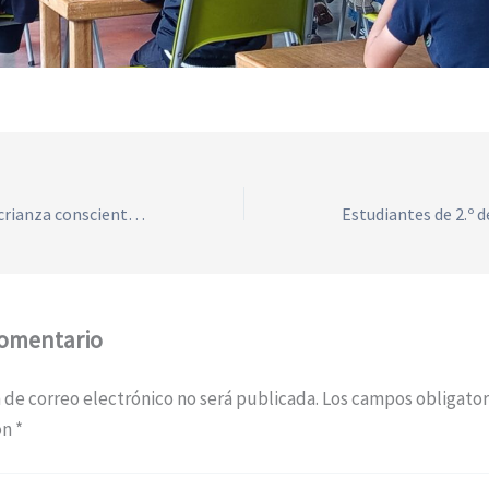
El JK fortaleció la crianza consciente con familias de preescolar
comentario
 de correo electrónico no será publicada.
Los campos obligator
on
*