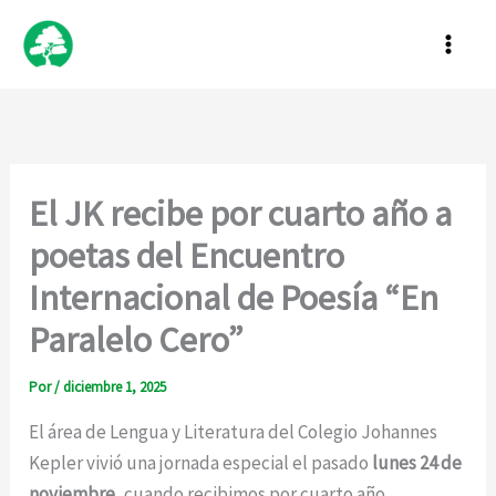
Ir
al
contenido
El JK recibe por cuarto año a
poetas del Encuentro
Internacional de Poesía “En
Paralelo Cero”
Por
/
diciembre 1, 2025
El área de Lengua y Literatura del Colegio Johannes
Kepler vivió una jornada especial el pasado
lunes 24 de
noviembre
, cuando recibimos por cuarto año