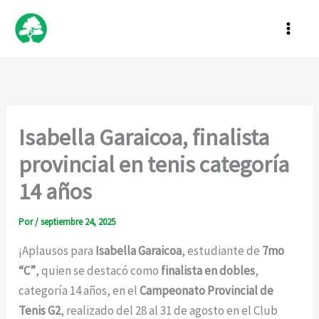
Ir
al
contenido
Isabella Garaicoa, finalista
provincial en tenis categoría
14 años
Por
/
septiembre 24, 2025
¡Aplausos para
Isabella Garaicoa
, estudiante de
7mo
“C”
, quien se destacó como
finalista en dobles
,
categoría 14 años, en el
Campeonato Provincial de
Tenis G2
, realizado del 28 al 31 de agosto en el Club