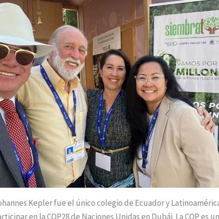
ohannes Kepler fue el único colegio de Ecuador y Latinoamérica
articipar en la COP28 de Naciones Unidas en Dubái. La COP es u