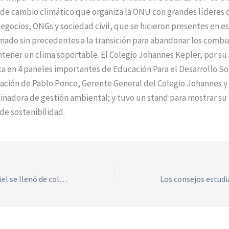
 de cambio climático que organiza la ONU con grandes líderes 
egocios, ONGs y sociedad civil, que se hicieron presentes en e
mado sin precedentes a la transición para abandonar los combu
ntener un clima soportable. El Colegio Johannes Kepler, por su 
a en 4 paneles importantes de Educación Para el Desarrollo So
tación de Pablo Ponce, Gerente General del Colegio Johannes y
dinadora de gestión ambiental; y tuvo un stand para mostrar s
de sostenibilidad.
El Teatro San Gabriel se llenó de color con las presentaciones artísticas JK