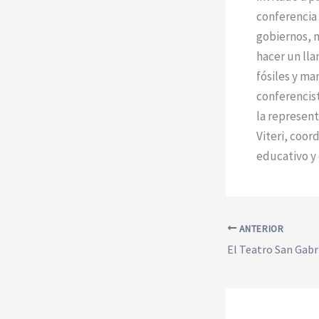
conferencia
gobiernos, n
hacer un lla
fósiles y ma
conferencist
la represen
Viteri, coor
educativo y 
ANTERIOR