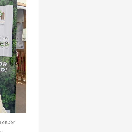
 en ser
na