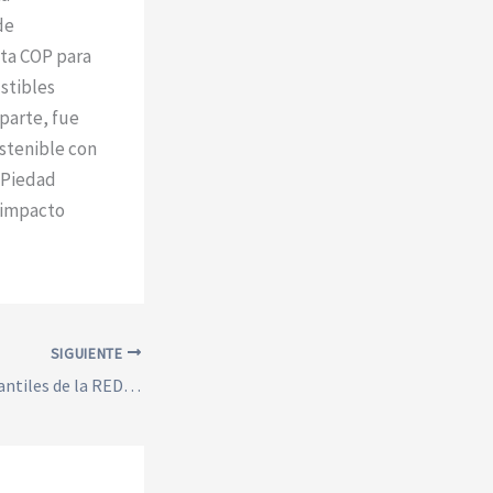
de
sta COP para
stibles
parte, fue
stenible con
 Piedad
u impacto
SIGUIENTE
Los consejos estudiantiles de la REDCUODS se comprometen a ser voluntarios verdes