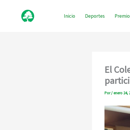
Ir
al
Inicio
Deportes
Premio
contenido
El Col
partic
Por
/
enero 24, 